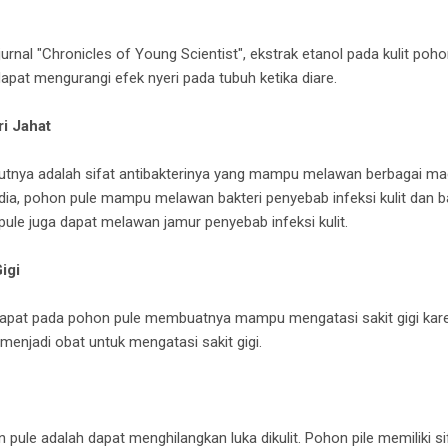
urnal "Chronicles of Young Scientist", ekstrak etanol pada kulit po
 dapat mengurangi efek nyeri pada tubuh ketika diare.
i Jahat
tnya adalah sifat antibakterinya yang mampu melawan berbagai mac
India, pohon pule mampu melawan bakteri penyebab infeksi kulit dan 
pule juga dapat melawan jamur penyebab infeksi kulit.
igi
dapat pada pohon pule membuatnya mampu mengatasi sakit gigi kare
menjadi obat untuk mengatasi sakit gigi.
pule adalah dapat menghilangkan luka dikulit. Pohon pile memiliki sif