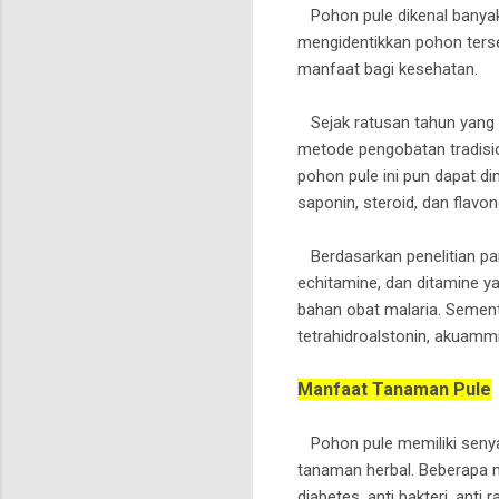
Pohon pule dikenal banyak
mengidentikkan pohon terse
manfaat bagi kesehatan.
Sejak ratusan tahun yang 
metode pengobatan tradision
pohon pule ini pun dapat d
saponin, steroid, dan flavo
Berdasarkan penelitian par
echitamine, dan ditamine y
bahan obat malaria. Sement
tetrahidroalstonin, akuammi
Manfaat Tanaman Pule
Pohon pule memiliki senya
tanaman herbal. Beberapa 
diabetes, anti bakteri, anti