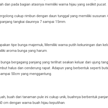
h dan pada bagian atasnya memiliki warna hijau yang sedikit pucat.
tergolong cukup rimbun dengan daun tunggal yang memiliki susunan 4
 panjang tangkai daunnya 7 sampai 15mm.
akan tipe bunga majemuk, Memiliki warna putih kekuningan dan kelop
iliki aroma bunga yang harum.
 bunga bergagang panjang yang terlihat seakan keluar dari ujung ta
but halus dan cenderung rapat. Adapun yang berbentuk seperti but
 sampai 50cm yang menggantung.
ah, buah dari tanaman pule ini cukup unik, buahnya berbentuk panjang
50 cm dengan warna buah hijau keputihan.