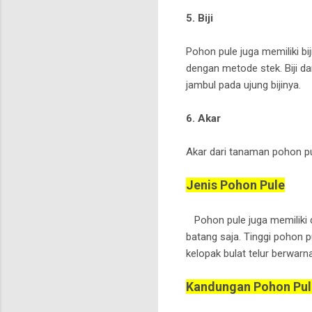
5. Biji
Pohon pule juga memiliki b
dengan metode stek. Biji da
jambul pada ujung bijinya.
6. Akar
Akar dari tanaman pohon pu
Jenis Pohon Pule
Pohon pule juga memiliki d
batang saja. Tinggi pohon 
kelopak bulat telur berwarn
Kandungan Pohon Pul