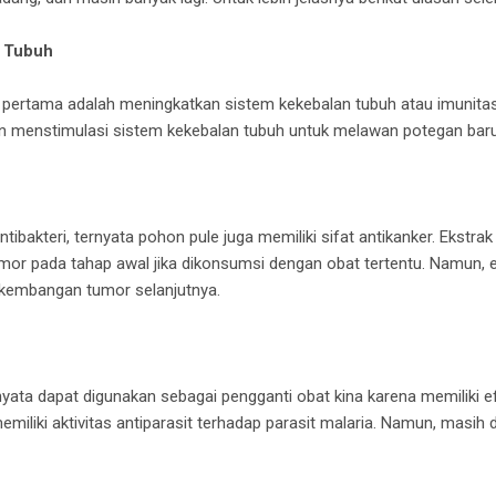
s Tubuh
ertama adalah meningkatkan sistem kekebalan tubuh atau imunitas
an menstimulasi sistem kekebalan tubuh untuk melawan potegan baru
ntibakteri, ternyata pohon pule juga memiliki sifat antikanker. Ekstra
r pada tahap awal jika dikonsumsi dengan obat tertentu. Namun, e
kembangan tumor selanjutnya.
yata dapat digunakan sebagai pengganti obat kina karena memiliki ef
miliki aktivitas antiparasit terhadap parasit malaria. Namun, masih d