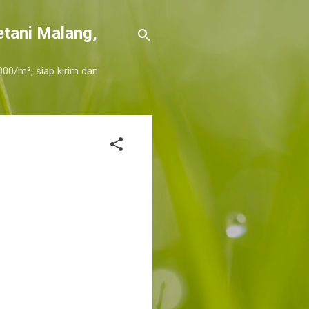
etani Malang,
000/m², siap kirim dan