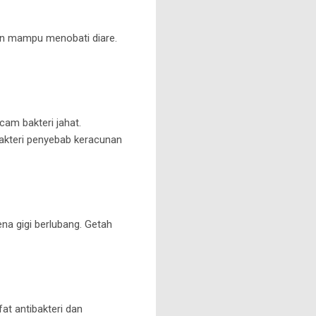
hon mampu menobati diare.
am bakteri jahat.
bakteri penyebab keracunan
na gigi berlubang. Getah
at antibakteri dan