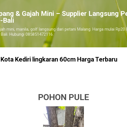
Langsung ke konten utama
pang & Gajah Mini – Supplier Langsung P
-Bali
jah mini, manila, golf langsung dari petani Malang. Harga mulai Rp20.
 Bali. Hubungi 085851472116.
Kota Kediri lingkaran 60cm Harga Terbaru
 pule kota kediri terdekat, harga pohon pule kota kediri
kediri
POHON PULE