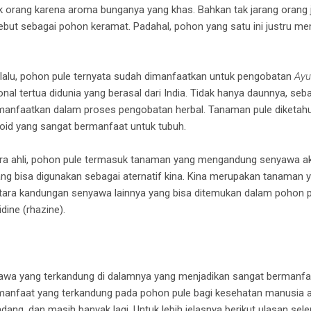
 orang karena aroma bunganya yang khas. Bahkan tak jarang orang 
but sebagai pohon keramat. Padahal, pohon yang satu ini justru me
lalu, pohon pule ternyata sudah dimanfaatkan untuk pengobatan
Ayu
al tertua didunia yang berasal dari India. Tidak hanya daunnya, seb
imanfaatkan dalam proses pengobatan herbal. Tanaman pule diketahu
noid yang sangat bermanfaat untuk tubuh.
a ahli, pohon pule termasuk tanaman yang mengandung senyawa akti
ang bisa digunakan sebagai aternatif kina. Kina merupakan tanaman 
ara kandungan senyawa lainnya yang bisa ditemukan dalam pohon pul
dine (rhazine).
wa yang terkandung di dalamnya yang menjadikan sangat bermanfaa
manfaat yang terkandung pada pohon pule bagi kesehatan manusia a
 radang, dan masih banyak lagi. Untuk lebih jelasnya berikut ulasan sel