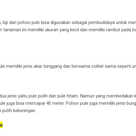
iji, biji dari pohon pule bisa digunakan sebagai pembudidaya untuk 
ri tanaman ini memiliki ukuran yang kecil dan memiliki rambut pada b
le memiliki jenis akar tunggang dan berwarna coklat sama seperti
ua jenis yaitu pule putih dan pule hitam. Namun yang membedakan 
pule juga bisa mencapai 40 meter. Pohon pule juga memiliki jenis b
a putih kekuningan.
e