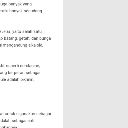
juga banyak yang
miliki banyak segudang
rveda,
yaitu salah satu
ab batang, getah, dan bunga
i mengandung alkaloid,
f seperti echitanine,
yang berperan sebagai
e adalah pikrinin,
t untuk digunakan sebagai
dalah sebagai anti
engkapnya.