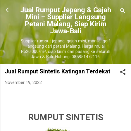
Langsung ke konten utama
​Jual Rumput Jepang & Gajah
Mini – Supplier Langsung
Petani Malang, Siap Kirim
Jawa-Bali
Supplier rumput jepang, gajah mini, manila, golf
langsung dari petani Malang. Harga mulai
Rp20.000/m², siap kirim dan pasang ke seluruh
Jawa & Bali. Hubungi 085851472116.
Jual Rumput Sintetis Katingan Terdekat
November 19, 2022
harga jual rumput sintetis katingan terdekat, harga jual rumput sintetis per roll katingan, harga
jual rumput sintetis 1 meter katingan.
katingan
RUMPUT SINTETIS