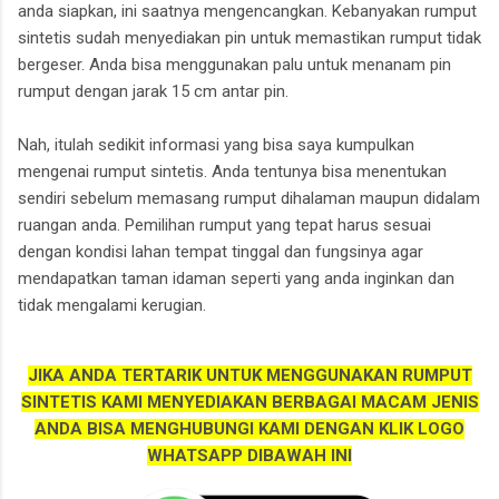
anda siapkan, ini saatnya mengencangkan. Kebanyakan rumput
sintetis sudah menyediakan pin untuk memastikan rumput tidak
bergeser. Anda bisa menggunakan palu untuk menanam pin
rumput dengan jarak 15 cm antar pin.
Nah, itulah sedikit informasi yang bisa saya kumpulkan
mengenai rumput sintetis. Anda tentunya bisa menentukan
sendiri sebelum memasang rumput dihalaman maupun didalam
ruangan anda. Pemilihan rumput yang tepat harus sesuai
dengan kondisi lahan tempat tinggal dan fungsinya agar
mendapatkan taman idaman seperti yang anda inginkan dan
tidak mengalami kerugian.
JIKA ANDA TERTARIK UNTUK MENGGUNAKAN RUMPUT
SINTETIS KAMI MENYEDIAKAN BERBAGAI MACAM JENIS
ANDA BISA MENGHUBUNGI KAMI DENGAN KLIK LOGO
WHATSAPP DIBAWAH INI