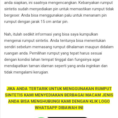
anda siapkan, ini saatnya mengencangkan. Kebanyakan rumput
sintetis sudah menyediakan pin untuk memastikan rumput tidak
bergeser. Anda bisa menggunakan palu untuk menanam pin
rumput dengan jarak 15 cm antar pin.
Nah, itulah sedikit informasi yang bisa saya kumpulkan
mengenai rumput sintetis. Anda tentunya bisa menentukan
sendiri sebelum memasang rumput dihalaman maupun didalam
ruangan anda. Pemilihan rumput yang tepat harus sesuai
dengan kondisi lahan tempat tinggal dan fungsinya agar
mendapatkan taman idaman seperti yang anda inginkan dan
tidak mengalami kerugian.
JIKA ANDA TERTARIK UNTUK MENGGUNAKAN RUMPUT
SINTETIS KAMI MENYEDIAKAN BERBAGAI MACAM JENIS
ANDA BISA MENGHUBUNGI KAMI DENGAN KLIK LOGO
WHATSAPP DIBAWAH INI