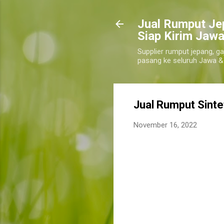
​Jual Rumput Je
Siap Kirim Jawa
Supplier rumput jepang, ga
pasang ke seluruh Jawa &
Jual Rumput Sinte
November 16, 2022
harga jual rumput sintetis tapanuli selatan
tapanuli selatan terbaru, jual rumput sint