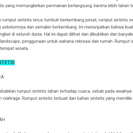
is yang memungkinkan permainan berlangsung, karena lebih tahan t
 rumput sintetis terus tumbuh berkembang pesat, rumput sintetis s
 dari sebelumnya dan semakin berkembang. Ini menunjukkan bahwa kua
gkat di seluruh dunia. Hal ini dapat dilihat dan dibuktikan dari bany
landscape, penggunaan untuk wahana rekreasi dan rumah. Rumput sin
 tempat wisata.
NTETIS
CA
ebabkan rumput sintetis tahan terhadap cuaca, sebab pada awalnya
 olahraga. Rumput sintetis terbuat dari bahan sintetis yang memiliki
AH