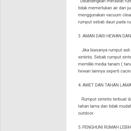
Dibandingkan merawat rumpu
tidak memerlukan air dan j
menggunakan vacuum cleane
rumput sebab daun pada rum
3. AMAN DARI HEWAN DA
Jika biasanya rumput asli 
sintetis. Sebab rumput sint
memiliki media tanam ( tana
hewan lainnya seperti caci
4. AWET DAN TAHAN LAM
Rumput sintetis terbuat da
tahan lama dan tidak mudah r
outdoor.
5. PENGHUNI RUMAH LEBI