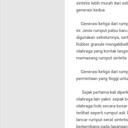
sintetis lebih murah dari s
generasi kedua.
Generasi ketiga dari rumpu
ini. Jenis rumput palsu bar
digunakan sebelumnya, serta 
Rubber granule mengakibatka
olahraga yang kontak langs
memasang rumput sintetis d
Generasi ketiga dari rump
permintaan yang tinggi unt
Sejak pertama kali diperke
olahraga lain yakni: sepak 
olahraga hoki secara besar
terlihat seperti rumput asl
lancar rumput serat sinteti
berkembang pada lapangan t