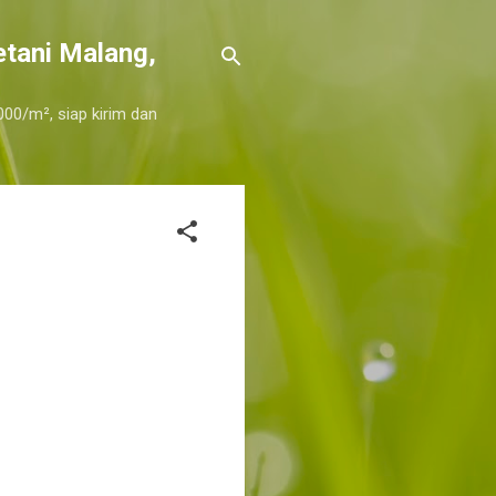
etani Malang,
000/m², siap kirim dan
li selatan, harga jual rumput sintetis
n