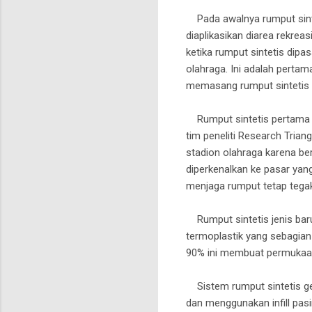
Pada awalnya rumput sint
diaplikasikan diarea rekrea
ketika rumput sintetis dip
olahraga. Ini adalah pertam
memasang rumput sintetis i
Rumput sintetis pertama di
tim peneliti Research Trian
stadion olahraga karena ber
diperkenalkan ke pasar ya
menjaga rumput tetap tegak,
Rumput sintetis jenis baru 
termoplastik yang sebagian
90% ini membuat permukaan
Sistem rumput sintetis gen
dan menggunakan infill pas