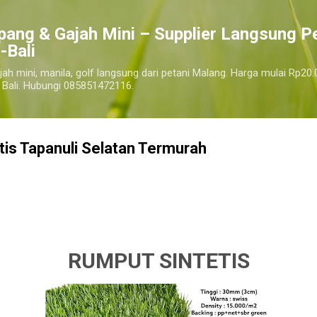
Langsung ke konten utama
pang & Gajah Mini – Supplier Langsung P
-Bali
jah mini, manila, golf langsung dari petani Malang. Harga mulai Rp20.
 Bali. Hubungi 085851472116.
tis Tapanuli Selatan Termurah
 terdekat, harga jual rumput sintetis per roll tapanuli selatan, harga jual rumput sintetis 1 meter tapanu
etis tapanuli selatan harga terbaik, harga jual rumput sintetis tapanuli selatan termurah.
tapanuli selata
RUMPUT SINTETIS