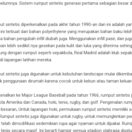
ebelumnya. Sistem rumput sintetis generasi pertama sebagian besar d
t sintetis diperkenalkan pada akhir tahun 1990-an dan ini adalah ya
u ini terbuat dari bahan polyethylene yang merupakan bahan baku lebi
bahan pengubah infill diubah juga. Menggunakan infill pasir, dan juga 
n lebih sedikit nya gesekan pada kulit dan luka yang diterima sehin
ung dengan rumput seperti sepakbola, Real Madrid adalah klub sepa
i lapangan latihan mereka.
ut sintetis juga digunakan untuk kebutuhan landscape mulai dikemb
uk penggunaan dirumah karena cocok untuk kebun atau taman keluar
nalkan ke Major League Baseball pada tahun 1966, rumput sintetis j
bola Amerika dan Canada, hoki, tenis, rugby, dan golf. Pengenalan ru
-besaran, Untuk lapangan hoki, permukaan rumput sintetis memiliki s
i. Rumput sintetis juga digunakan untuk rugby, untuk memungkinkan p
s telah dimodifikasi sedemikian rupa agar nyaman untuk dipakai. Rumpu
enis secara masif. Ini berarti hampir semua stadion olahraga diselu