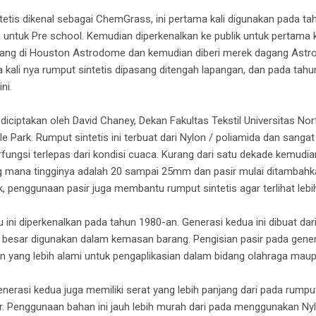
etis dikenal sebagai ChemGrass, ini pertama kali digunakan pada ta
si untuk Pre school. Kemudian diperkenalkan ke publik untuk pertama
asang di Houston Astrodome dan kemudian diberi merek dagang Astro
a kali nya rumput sintetis dipasang ditengah lapangan, dan pada tahun
ni.
ciptakan oleh David Chaney, Dekan Fakultas Tekstil Universitas Nor
gle Park. Rumput sintetis ini terbuat dari Nylon / poliamida dan san
fungsi terlepas dari kondisi cuaca. Kurang dari satu dekade kemudian
ng mana tingginya adalah 20 sampai 25mm dan pasir mulai ditambah
 penggunaan pasir juga membantu rumput sintetis agar terlihat lebih
ini diperkenalkan pada tahun 1980-an. Generasi kedua ini dibuat dari
 besar digunakan dalam kemasan barang. Pengisian pasir pada gener
 yang lebih alami untuk pengaplikasian dalam bidang olahraga mau
erasi kedua juga memiliki serat yang lebih panjang dari pada rumput
ir. Penggunaan bahan ini jauh lebih murah dari pada menggunakan 