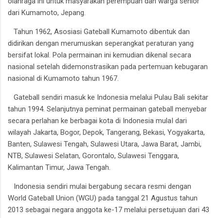
olahraga ini untuk masyarakan perempuan dan warga senior
dari Kumamoto, Jepang.
Tahun 1962, Asosiasi Gateball Kumamoto dibentuk dan
didirikan dengan merumuskan seperangkat peraturan yang
bersifat lokal. Pola permainan ini kemudian dikenal secara
nasional setelah didemonstrasikan pada pertemuan kebugaran
nasional di Kumamoto tahun 1967.
Gateball sendiri masuk ke Indonesia melalui Pulau Bali sekitar
tahun 1994. Selanjutnya peminat permainan gateball menyebar
secara perlahan ke berbagai kota di Indonesia mulaI dari
wilayah Jakarta, Bogor, Depok, Tangerang, Bekasi, Yogyakarta,
Banten, Sulawesi Tengah, Sulawesi Utara, Jawa Barat, Jambi,
NTB, Sulawesi Selatan, Gorontalo, Sulawesi Tenggara,
Kalimantan Timur, Jawa Tengah.
Indonesia sendiri mulai bergabung secara resmi dengan
World Gateball Union (WGU) pada tanggal 21 Agustus tahun
2013 sebagai negara anggota ke-17 melalui persetujuan dari 43