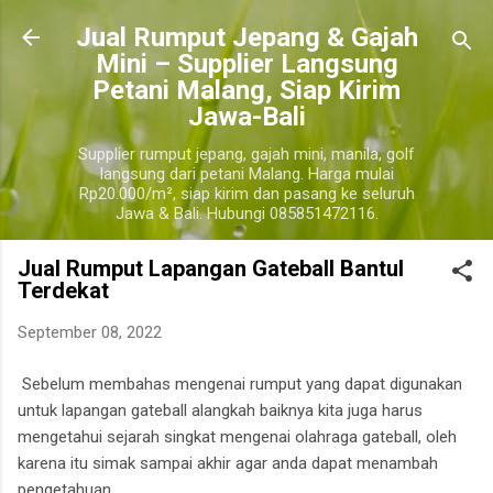
Langsung ke konten utama
​Jual Rumput Jepang & Gajah
Mini – Supplier Langsung
Petani Malang, Siap Kirim
Jawa-Bali
Supplier rumput jepang, gajah mini, manila, golf
langsung dari petani Malang. Harga mulai
Rp20.000/m², siap kirim dan pasang ke seluruh
Jawa & Bali. Hubungi 085851472116.
Jual Rumput Lapangan Gateball Bantul
Terdekat
September 08, 2022
Sebelum membahas mengenai rumput yang dapat digunakan
untuk lapangan gateball alangkah baiknya kita juga harus
mengetahui sejarah singkat mengenai olahraga gateball, oleh
karena itu simak sampai akhir agar anda dapat menambah
pengetahuan.
bantul