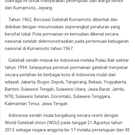
olahraga ini untuk masyarakan perempuan dan warga senior
dari Kumamoto, Jepang.
Tahun 1962, Asosiasi Gateball Kumamoto dibentuk dan
didirikan dengan merumuskan seperangkat peraturan yang
bersifat lokal. Pola permainan ini kemudian dikenal secara
nasional setelah didemonstrasikan pada pertemuan kebugaran
nasional di Kumamoto tahun 1967.
Gateball sendiri masuk ke Indonesia melalui Pulau Bali sekitar
tahun 1994. Selanjutnya peminat permainan gateball menyebar
secara perlahan ke berbagai kota di Indonesia mulaI dari
wilayah Jakarta, Bogor, Depok, Tangerang, Bekasi, Yogyakarta,
Banten, Sulawesi Tengah, Sulawesi Utara, Jawa Barat, Jambi,
NTB, Sulawesi Selatan, Gorontalo, Sulawesi Tenggara,
Kalimantan Timur, Jawa Tengah.
Indonesia sendiri mulai bergabung secara resmi dengan
World Gateball Union (WGU) pada tanggal 21 Agustus tahun
2013 sebagai negara anggota ke-17 melalui persetujuan dari 43