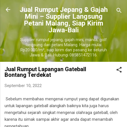
Langsung ke konten utama
​Jual Rumput Jepang & Gajah
Mini – Supplier Langsung
Petani Malang, Siap Kirim
Jawa-Bali
Supplier rumput jepang, gajah mini, manila, golf
langsung dari petani Malang. Harga mulai
Rp20.000/m², siap kirim dan pasang ke seluruh
Jawa & Bali. Hubungi 085851472116.
Jual Rumput Lapangan Gateball
Bontang Terdekat
September 10, 2022
Sebelum membahas mengenai rumput yang dapat digunakan
untuk lapangan gateball alangkah baiknya kita juga harus
mengetahui sejarah singkat mengenai olahraga gateball, oleh
karena itu simak sampai akhir agar anda dapat menambah
pengetahuan.
bontang