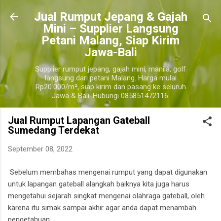
Langsung ke konten utama
​Jual Rumput Jepang & Gajah
Mini – Supplier Langsung
Petani Malang, Siap Kirim
Jawa-Bali
Supplier rumput jepang, gajah mini, manila, golf
langsung dari petani Malang. Harga mulai
Rp20.000/m², siap kirim dan pasang ke seluruh
Jawa & Bali. Hubungi 085851472116.
Jual Rumput Lapangan Gateball
Sumedang Terdekat
September 08, 2022
Sebelum membahas mengenai rumput yang dapat digunakan
untuk lapangan gateball alangkah baiknya kita juga harus
mengetahui sejarah singkat mengenai olahraga gateball, oleh
karena itu simak sampai akhir agar anda dapat menambah
pengetahuan.
sumedang