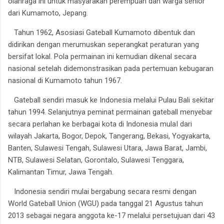
olahraga ini untuk masyarakan perempuan dan warga senior
dari Kumamoto, Jepang.
Tahun 1962, Asosiasi Gateball Kumamoto dibentuk dan
didirikan dengan merumuskan seperangkat peraturan yang
bersifat lokal. Pola permainan ini kemudian dikenal secara
nasional setelah didemonstrasikan pada pertemuan kebugaran
nasional di Kumamoto tahun 1967.
Gateball sendiri masuk ke Indonesia melalui Pulau Bali sekitar
tahun 1994. Selanjutnya peminat permainan gateball menyebar
secara perlahan ke berbagai kota di Indonesia mulaI dari
wilayah Jakarta, Bogor, Depok, Tangerang, Bekasi, Yogyakarta,
Banten, Sulawesi Tengah, Sulawesi Utara, Jawa Barat, Jambi,
NTB, Sulawesi Selatan, Gorontalo, Sulawesi Tenggara,
Kalimantan Timur, Jawa Tengah.
Indonesia sendiri mulai bergabung secara resmi dengan
World Gateball Union (WGU) pada tanggal 21 Agustus tahun
2013 sebagai negara anggota ke-17 melalui persetujuan dari 43