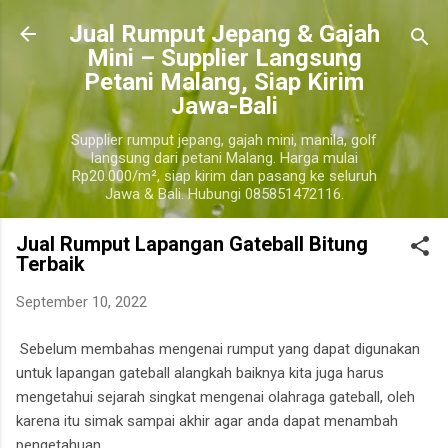
Langsung ke konten utama
​Jual Rumput Jepang & Gajah
Mini – Supplier Langsung
Petani Malang, Siap Kirim
Jawa-Bali
Supplier rumput jepang, gajah mini, manila, golf
langsung dari petani Malang. Harga mulai
Rp20.000/m², siap kirim dan pasang ke seluruh
Jawa & Bali. Hubungi 085851472116.
Jual Rumput Lapangan Gateball Bitung
Terbaik
September 10, 2022
Sebelum membahas mengenai rumput yang dapat digunakan
untuk lapangan gateball alangkah baiknya kita juga harus
mengetahui sejarah singkat mengenai olahraga gateball, oleh
karena itu simak sampai akhir agar anda dapat menambah
pengetahuan.
bitung