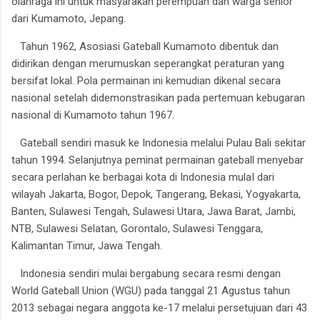
olahraga ini untuk masyarakan perempuan dan warga senior
dari Kumamoto, Jepang.
Tahun 1962, Asosiasi Gateball Kumamoto dibentuk dan
didirikan dengan merumuskan seperangkat peraturan yang
bersifat lokal. Pola permainan ini kemudian dikenal secara
nasional setelah didemonstrasikan pada pertemuan kebugaran
nasional di Kumamoto tahun 1967.
Gateball sendiri masuk ke Indonesia melalui Pulau Bali sekitar
tahun 1994. Selanjutnya peminat permainan gateball menyebar
secara perlahan ke berbagai kota di Indonesia mulaI dari
wilayah Jakarta, Bogor, Depok, Tangerang, Bekasi, Yogyakarta,
Banten, Sulawesi Tengah, Sulawesi Utara, Jawa Barat, Jambi,
NTB, Sulawesi Selatan, Gorontalo, Sulawesi Tenggara,
Kalimantan Timur, Jawa Tengah.
Indonesia sendiri mulai bergabung secara resmi dengan
World Gateball Union (WGU) pada tanggal 21 Agustus tahun
2013 sebagai negara anggota ke-17 melalui persetujuan dari 43