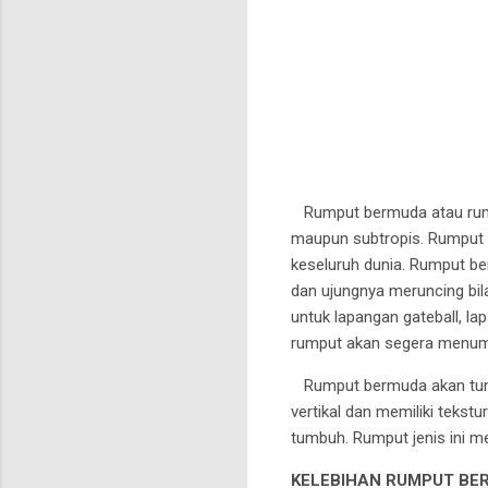
Rumput bermuda atau rump
maupun subtropis. Rumput i
keseluruh dunia. Rumput b
dan ujungnya meruncing bila
untuk lapangan gateball, l
rumput akan segera menum
Rumput bermuda akan tumb
vertikal dan memiliki teks
tumbuh. Rumput jenis ini m
KELEBIHAN RUMPUT BE