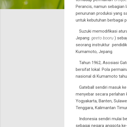
Perancis, namun sebagian l
penurunan produksi yang s
untuk kebutuhan berbagai 
Suzuki memodifikasi atur
Jepang:
geeto booru
) sebag
seorang instruktur pendid
Kumamoto, Jepang.
Tahun 1962, Asosiasi Gate
bersifat lokal. Pola perma
nasional di Kumamoto tahu
Gateball sendiri masuk ke I
menyebar secara perlahan ke
Yogyakarta, Banten, Sulawe
Tenggara, Kalimantan Timu
Indonesia sendiri mulai b
sebagai negara anggota ke-1