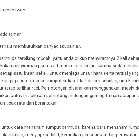
 dan menawan.
pada taman
terlalu membutuhkan banyak asupan air.
muda terbilang mudah, yaitu anda cukup menyiramnya 2 kali sehari 
kukan penyiraman pada saat musim penghujan, karena sudah teraliri 
etiap satu bulan sekali, untuk menjaga unsur hara serta nutrisi yan
kan juga pemotongan rumput setiap 1 kali dalam sebulan, untuk me
t tetap terlihat rapi. Pemotongan disarankan menggunakan mesin do
anjurkan untuk melakukan pemotongan dengan gunting taman ataupun
an tidak rata dan berantakan.
h untuk cara menanam rumput bermuda, karena cara menanam rumput
apkan lahan, menyiapkan bibit, kemudian penanaman dan perawatan b