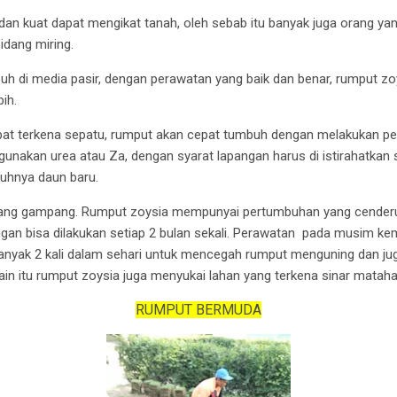
dan kuat dapat mengikat tanah, oleh sebab itu banyak juga orang 
idang miring.
uh di media pasir, dengan perawatan yang baik dan benar, rumput zo
ih.
ibat terkena sepatu, rumput akan cepat tumbuh dengan melakukan p
unakan urea atau Za, dengan syarat lapangan harus di istirahatkan
uhnya daun baru.
lang gampang. Rumput zoysia mempunyai pertumbuhan yang cenderu
an bisa dilakukan setiap 2 bulan sekali. Perawatan pada musim ke
nyak 2 kali dalam sehari untuk mencegah rumput menguning dan ju
elain itu rumput zoysia juga menyukai lahan yang terkena sinar matahar
RUMPUT BERMUDA