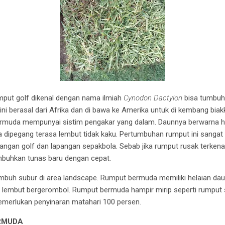
ut golf dikenal dengan nama ilmiah
Cynodon Dactylon
bisa tumbuh 
ni berasal dari Afrika dan di bawa ke Amerika untuk di kembang bia
ermuda mempunyai sistim pengakar yang dalam. Daunnya berwarna hi
 dipegang terasa lembut tidak kaku. Pertumbuhan rumput ini sangat c
apangan golf dan lapangan sepakbola. Sebab jika rumput rusak terken
buhkan tunas baru dengan cepat.
uh subur di area landscape. Rumput bermuda memiliki helaian da
tur lembut bergerombol. Rumput bermuda hampir mirip seperti rumpu
emerlukan penyinaran matahari 100 persen.
RMUDA