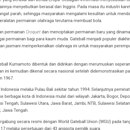
ainnya menyebutkan berasal dari Inggris. Pada masa itu industri kar
angat parah, sehingga masyarakan mengalami kesulitan untuk mend
peralatan permainan olahraga terutama membuat bola.
an permainan
Croquet
dan menciptakan permainan baru yang dinamak
ai permainan bagi para kaum muda. Gateball menjadi populer diakhir
ikan jasmani memperkenalkan olahraga ini untuk masyarakan perempu
ball Kumamoto dibentuk dan didirikan dengan merumuskan seperan
inan ini kemudian dikenal secara nasional setelah didemonstrasikan
n 1967.
ndonesia melalui Pulau Bali sekitar tahun 1994. Selanjutnya peminat
 berbagai kota di Indonesia mulaI dari wilayah Jakarta, Bogor, Depo
si Tengah, Sulawesi Utara, Jawa Barat, Jambi, NTB, Sulawesi Selatan
r, Jawa Tengah.
ergabung secara resmi dengan World Gateball Union (WGU) pada tan
7 melalui persetujuan dari 43 anggota pemilik suara.