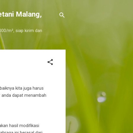
etani Malang,
000/m², siap kirim dan
iknya kita juga harus
gar anda dapat menambah
kan hasil modifikasi
hraga ini berasal dari