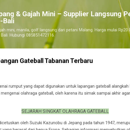
Langsung ke konten utama
pang & Gajah Mini – Supplier Langsung P
-Bali
jah mini, manila, golf langsung dari petani Malang. Harga mulai Rp20.
 Bali. Hubungi 085851472116.
angan Gateball Tabanan Terbaru
 rumput yang dapat digunakan untuk lapangan gateball alangkah ba
 mengenai olahraga gateball, oleh karena itu simak sampai akhir a
SEJARAH SINGKAT OLAHRAGA GATEBALL
dicetuskan oleh Suzuki Kazunobu di Jepang pada tahun 1947, merupa
et
yang berasal dari benua Eropa. Sebagian informasi menyebutkan ola