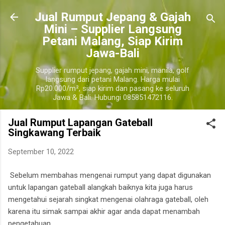
Langsung ke konten utama
​Jual Rumput Jepang & Gajah
Mini – Supplier Langsung
Petani Malang, Siap Kirim
Jawa-Bali
Supplier rumput jepang, gajah mini, manila, golf
langsung dari petani Malang. Harga mulai
Rp20.000/m², siap kirim dan pasang ke seluruh
Jawa & Bali. Hubungi 085851472116.
Jual Rumput Lapangan Gateball
Singkawang Terbaik
September 10, 2022
Sebelum membahas mengenai rumput yang dapat digunakan
untuk lapangan gateball alangkah baiknya kita juga harus
mengetahui sejarah singkat mengenai olahraga gateball, oleh
karena itu simak sampai akhir agar anda dapat menambah
pengetahuan.
singkawang