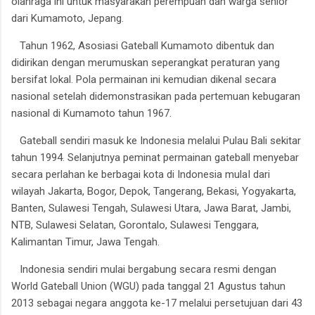
olahraga ini untuk masyarakan perempuan dan warga senior
dari Kumamoto, Jepang.
Tahun 1962, Asosiasi Gateball Kumamoto dibentuk dan
didirikan dengan merumuskan seperangkat peraturan yang
bersifat lokal. Pola permainan ini kemudian dikenal secara
nasional setelah didemonstrasikan pada pertemuan kebugaran
nasional di Kumamoto tahun 1967.
Gateball sendiri masuk ke Indonesia melalui Pulau Bali sekitar
tahun 1994. Selanjutnya peminat permainan gateball menyebar
secara perlahan ke berbagai kota di Indonesia mulaI dari
wilayah Jakarta, Bogor, Depok, Tangerang, Bekasi, Yogyakarta,
Banten, Sulawesi Tengah, Sulawesi Utara, Jawa Barat, Jambi,
NTB, Sulawesi Selatan, Gorontalo, Sulawesi Tenggara,
Kalimantan Timur, Jawa Tengah.
Indonesia sendiri mulai bergabung secara resmi dengan
World Gateball Union (WGU) pada tanggal 21 Agustus tahun
2013 sebagai negara anggota ke-17 melalui persetujuan dari 43