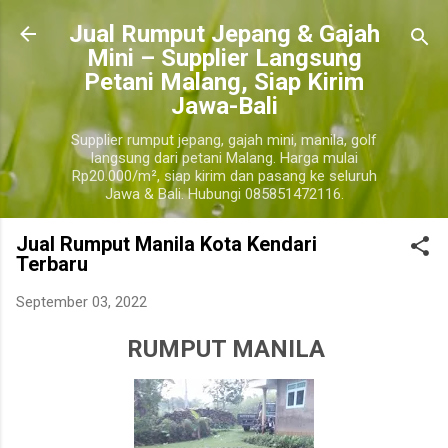
Langsung ke konten utama
​Jual Rumput Jepang & Gajah
Mini – Supplier Langsung
Petani Malang, Siap Kirim
Jawa-Bali
Supplier rumput jepang, gajah mini, manila, golf
langsung dari petani Malang. Harga mulai
Rp20.000/m², siap kirim dan pasang ke seluruh
Jawa & Bali. Hubungi 085851472116.
Jual Rumput Manila Kota Kendari
Terbaru
September 03, 2022
RUMPUT MANILA