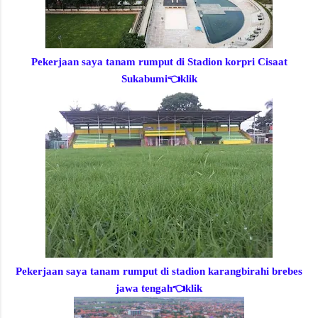
Pekerjaan saya tanam rumput di Stadion korpri Cisaat
Sukabumi
👈klik
Pekerjaan saya tanam rumput di stadion karangbirahi brebes
jawa tengah
👈klik