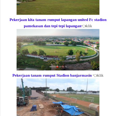
Pekerjaan kita tanam rumput lapangan united Fc stadion
pamekasan dan tepi tepi lapangan
👈klik
Pekerjaan tanam rumput Stadion banjarmasin
👈klik