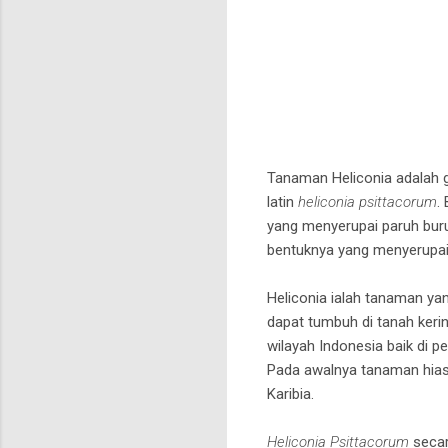
banjarbaru
Tanaman Heliconia adalah 
latin
heliconia psittacorum
.
yang menyerupai paruh buru
bentuknya yang menyerupai 
Heliconia ialah tanaman ya
dapat tumbuh di tanah keri
wilayah Indonesia baik di 
Pada awalnya tanaman hias s
Karibia.
Heliconia Psittacorum
secar