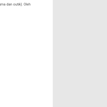
gma dan outik). Oleh