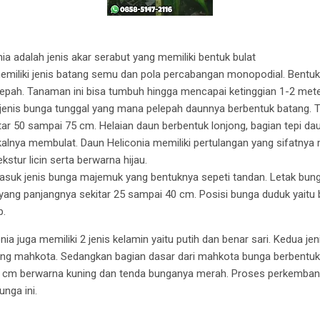
a adalah jenis akar serabut yang memiliki bentuk bulat
emiliki jenis batang semu dan pola percabangan monopodial. Bent
lepah. Tanaman ini bisa tumbuh hingga mencapai ketinggian 1-2 meter
 jenis bunga tunggal yang mana pelepah daunnya berbentuk batang. T
tar 50 sampai 75 cm. Helaian daun berbentuk lonjong, bagian tepi dau
alnya membulat. Daun Heliconia memiliki pertulangan yang sifatnya
ekstur licin serta berwarna hijau.
asuk jenis bunga majemuk yang bentuknya sepeti tandan. Letak bunga
yang panjangnya sekitar 25 sampai 40 cm. Posisi bunga duduk yaitu
p.
a juga memiliki 2 jenis kelamin yaitu putih dan benar sari. Kedua jen
ung mahkota. Sedangkan bagian dasar dari mahkota bunga berbentu
 4 cm berwarna kuning dan tenda bunganya merah. Proses perkemban
unga ini.