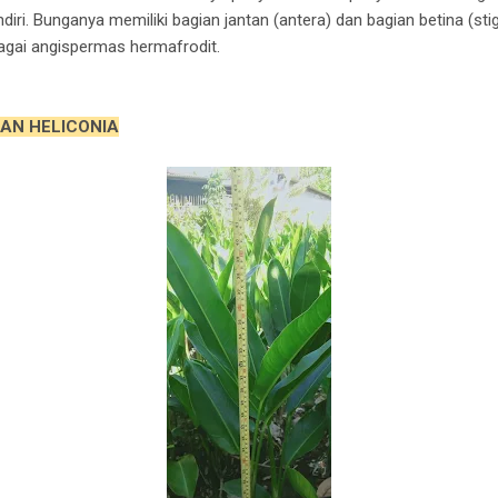
ri. Bunganya memiliki bagian jantan (antera) dan bagian betina (sti
agai angispermas hermafrodit.
AN HELICONIA