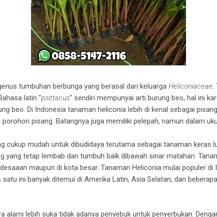
genus tumbuhan berbunga yang berasal dari keluarga
Heliconiaceae
.
 Bahasa latin "
psittacus
" sendiri mempunyai arti burung beo, hal ini k
ng beo. Di Indonesia tanaman heliconia lebih di kenal sebagai pisan
porohon pisang. Batangnya juga memiliki pelepah, namun dalam ukura
ng cukup mudah untuk dibudidaya terutama sebagai tanaman keras l
ng yang tetap lembab dan tumbuh baik dibawah sinar matahari. Tanam
pedesaaan maupun di kota besar. Tanaman Heliconia mulai populer di
atu ini banyak ditemui di Amerika Latin, Asia Selatan, dan beberapa
a alami lebih suka tidak adanya penyebuk untuk penyerbukan. Dengan 