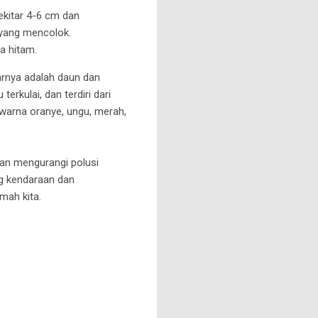
ekitar 4-6 cm dan
 yang mencolok.
ya hitam.
rnya adalah daun dan
erkulai, dan terdiri dari
n warna oranye, ungu, merah,
dan mengurangi polusi
ng kendaraan dan
mah kita.