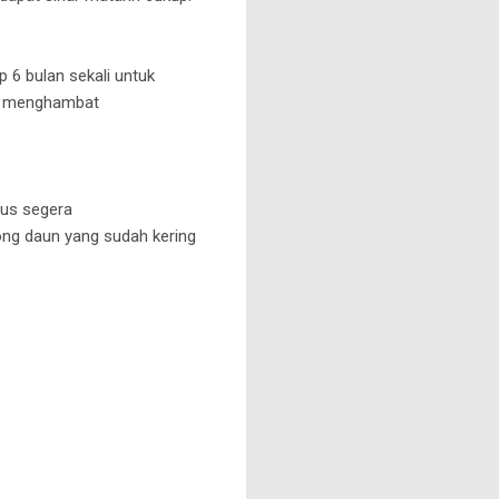
6 bulan sekali untuk
sa menghambat
rus segera
ng daun yang sudah kering