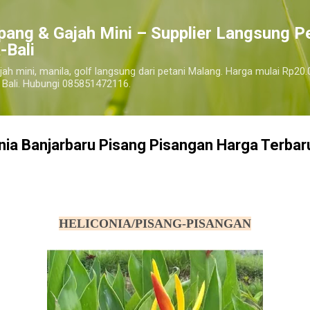
Langsung ke konten utama
pang & Gajah Mini – Supplier Langsung P
-Bali
jah mini, manila, golf langsung dari petani Malang. Harga mulai Rp20.
 Bali. Hubungi 085851472116.
nia Banjarbaru Pisang Pisangan Harga Terbar
harga pohon tanaman heliconia pisang pisangan, jual pohon tanaman heliconia pisang pisangan murah
HELICONIA/PISANG-PISANGAN