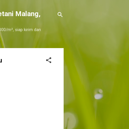
etani Malang,
000/m², siap kirim dan
u