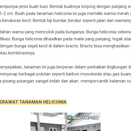
mpunyai jenis buah buni. Bentuk buahnya lonjong dengan panjang s
a 1-2 cm. Buah pada tanaman heliconia ini juga memiliki warna merah
 berukuran kecil. Bentuk biji bundar, beralur seperti jalan dan warnan
dahan warna yang mencolok pada bunganya. Bunga heliconia sebena
kasi. Bunga heliconia dihasilkan pada malai yang panjang, tegak atau t
, dengan bunga sejati kecil di dalam bracts. Bracts bisa menghasilka
 atau kombinasinya.
enyejukkan, tanaman ini juga berperan dalam perbaikan lingkungan 
t menyerap berbagai polutan seperti karbon monoksida atau gas bua
pisang-pisangan sangat indah dan akan mempercantik halaman ru
ERAWAT TANAMAN HELICONIA