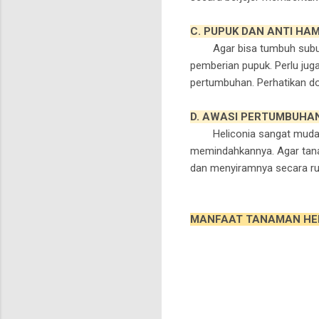
C. PUPUK DAN ANTI HA
Agar bisa tumbuh subur,
pemberian pupuk. Perlu j
pertumbuhan. Perhatikan dos
D. AWASI PERTUMBUHA
Heliconia sangat mudah 
memindahkannya. Agar tana
dan menyiramnya secara rut
MANFAAT TANAMAN HE