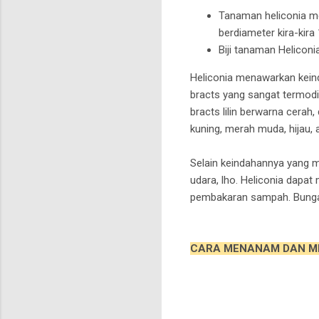
Tanaman heliconia me
berdiameter kira-kir
Biji tanaman Heliconia
Heliconia menawarkan kein
bracts yang sangat termodifi
bracts lilin berwarna cerah
kuning, merah muda, hijau,
Selain keindahannya yang m
udara, lho. Heliconia dapa
pembakaran sampah. Bunga 
CARA MENANAM DAN M