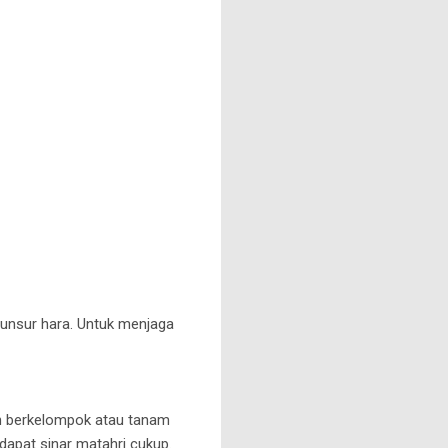
nsur hara. Untuk menjaga
buh berkelompok atau tanam
dapat sinar matahri cukup.