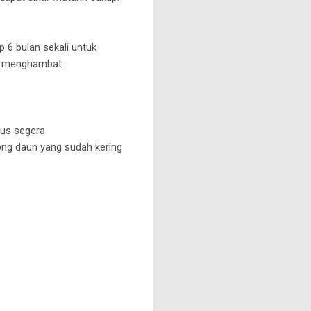
6 bulan sekali untuk
sa menghambat
rus segera
ng daun yang sudah kering