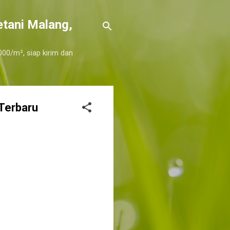
etani Malang,
000/m², siap kirim dan
Terbaru