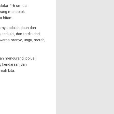
ekitar 4-6 cm dan
 yang mencolok.
ya hitam.
rnya adalah daun dan
erkulai, dan terdiri dari
n warna oranye, ungu, merah,
dan mengurangi polusi
ng kendaraan dan
mah kita.