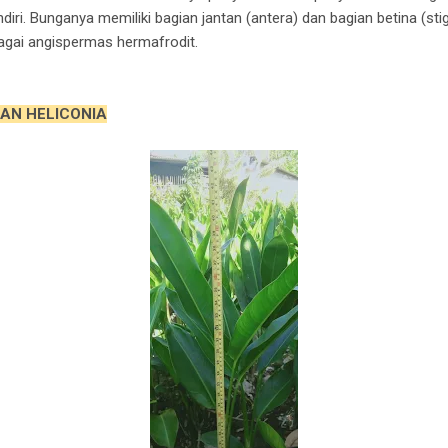
ri. Bunganya memiliki bagian jantan (antera) dan bagian betina (sti
agai angispermas hermafrodit.
AN HELICONIA