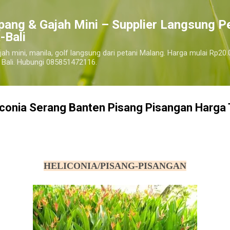
Langsung ke konten utama
pang & Gajah Mini – Supplier Langsung P
-Bali
jah mini, manila, golf langsung dari petani Malang. Harga mulai Rp20.
 Bali. Hubungi 085851472116.
iconia Serang Banten Pisang Pisangan Harga 
harga pohon tanaman heliconia pisang pisangan, jual pohon tanaman heliconia pisang pisangan murah
serang
HELICONIA/PISANG-PISANGAN