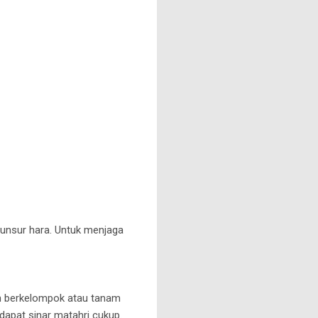
nsur hara. Untuk menjaga
buh berkelompok atau tanam
dapat sinar matahri cukup.