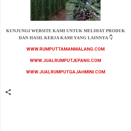
KUNJUNGI WEBSITE KAMI UNTUK MELIHAT PRODUK
DAN HASIL KERJA KAMI YANG LAINNYA 👇
WWW.RUMPUTTAMANMALANG.COM
WWW.JUALRUMPUTJEPANG.COM
WWW.JUALRUMPUTGAJAHMINI.COM
K
o
m
e