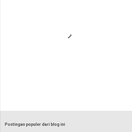
n
t
a
r
Postingan populer dari blog ini