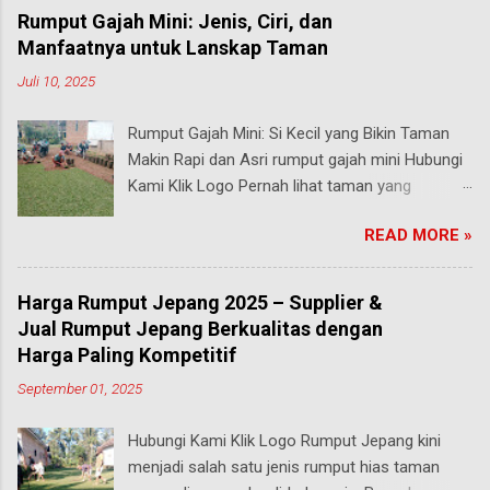
Rumput Gajah Mini: Jenis, Ciri, dan
Manfaatnya untuk Lanskap Taman
Juli 10, 2025
Rumput Gajah Mini: Si Kecil yang Bikin Taman
Makin Rapi dan Asri rumput gajah mini Hubungi
Kami Klik Logo Pernah lihat taman yang
rumputnya terlihat pendek, rapi, tapi tetap hijau
READ MORE »
segar walau sering diinjak? Bisa jadi itu adalah
rumput gajah mini , salah satu jenis rumput
paling populer di Indonesia, terutama buat
Harga Rumput Jepang 2025 – Supplier &
taman rumah, taman kantor, hingga taman
Jual Rumput Jepang Berkualitas dengan
kota. malang Meski namanya ada kata “gajah”,
Harga Paling Kompetitif
rumput ini bukan untuk makanan hewan besar
September 01, 2025
seperti yang kamu pikirkan. Justru sebaliknya,
gajah mini adalah jenis rumput taman yang
Hubungi Kami Klik Logo Rumput Jepang kini
ukurannya mungil tapi kekuatannya luar biasa .
menjadi salah satu jenis rumput hias taman
Yuk, kita bahas secara mendalam apa itu