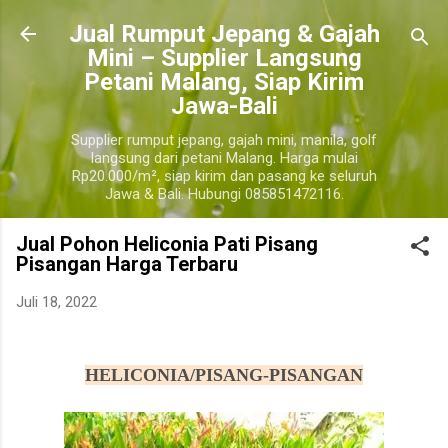
Langsung ke konten utama
​Jual Rumput Jepang & Gajah
Mini – Supplier Langsung
Petani Malang, Siap Kirim
Jawa-Bali
Supplier rumput jepang, gajah mini, manila, golf
langsung dari petani Malang. Harga mulai
Rp20.000/m², siap kirim dan pasang ke seluruh
Jawa & Bali. Hubungi 085851472116.
Jual Pohon Heliconia Pati Pisang
Pisangan Harga Terbaru
Juli 18, 2022
harga pohon tanaman heliconia pisang pisangan, jual pohon tanaman heliconia pisang pisangan murah
pati
HELICONIA/PISANG-PISANGAN