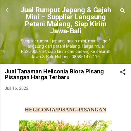
Langsung ke konten utama
​Jual Rumput Jepang & Gajah
Mini – Supplier Langsung
Petani Malang, Siap Kirim
Jawa-Bali
Supplier rumput jepang, gajah mini, manila, golf
langsung dari petani Malang. Harga mulai
Rp20.000/m², siap kirim dan pasang ke seluruh
Jawa & Bali. Hubungi 085851472116.
Jual Tanaman Heliconia Blora Pisang
Pisangan Harga Terbaru
Juli 16, 2022
harga pohon tanaman heliconia pisang pisangan, jual pohon tanaman heliconia pisang pisangan murah
blora
HELICONIA/PISANG-PISANGAN