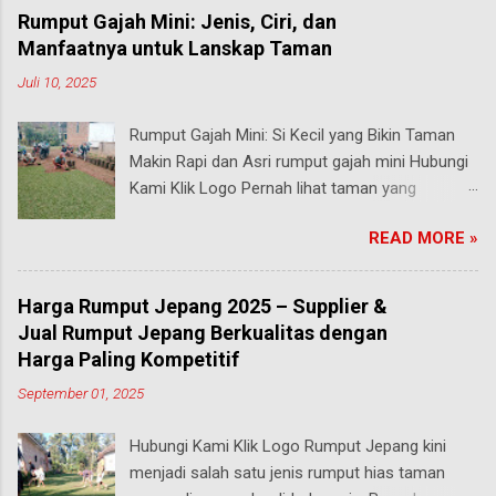
Rumput Gajah Mini: Jenis, Ciri, dan
Manfaatnya untuk Lanskap Taman
Juli 10, 2025
Rumput Gajah Mini: Si Kecil yang Bikin Taman
Makin Rapi dan Asri rumput gajah mini Hubungi
Kami Klik Logo Pernah lihat taman yang
rumputnya terlihat pendek, rapi, tapi tetap hijau
READ MORE »
segar walau sering diinjak? Bisa jadi itu adalah
rumput gajah mini , salah satu jenis rumput
paling populer di Indonesia, terutama buat
Harga Rumput Jepang 2025 – Supplier &
taman rumah, taman kantor, hingga taman
Jual Rumput Jepang Berkualitas dengan
kota. malang Meski namanya ada kata “gajah”,
Harga Paling Kompetitif
rumput ini bukan untuk makanan hewan besar
September 01, 2025
seperti yang kamu pikirkan. Justru sebaliknya,
gajah mini adalah jenis rumput taman yang
Hubungi Kami Klik Logo Rumput Jepang kini
ukurannya mungil tapi kekuatannya luar biasa .
menjadi salah satu jenis rumput hias taman
Yuk, kita bahas secara mendalam apa itu