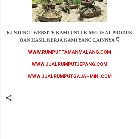
KUNJUNGI WEBSITE KAMI UNTUK MELIHAT PRODUK
DAN HASIL KERJA KAMI YANG LAINNYA 👇
WWW.RUMPUTTAMANMALANG.COM
WWW.JUALRUMPUTJEPANG.COM
WWW.JUALRUMPUTGAJAHMINI.COM
K
o
m
e