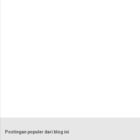
n
t
a
r
Postingan populer dari blog ini