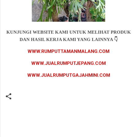
KUNJUNGI WEBSITE KAMI UNTUK MELIHAT PRODUK
DAN HASIL KERJA KAMI YANG LAINNYA 👇
WWW.RUMPUTTAMANMALANG.COM
WWW.JUALRUMPUTJEPANG.COM
WWW.JUALRUMPUTGAJAHMINI.COM
K
o
m
e