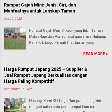
Rumput Gajah Mini: Jenis, Ciri, dan
Manfaatnya untuk Lanskap Taman
Juli 10, 2025
Rumput Gajah Mini: Si Kecil yang Bikin Taman
Makin Rapi dan Asri rumput gajah mini Hubungi
Kami Klik Logo Pernah lihat taman yang
rumputnya terlihat pendek, rapi, tapi tetap hijau
READ MORE »
segar walau sering diinjak? Bisa jadi itu adalah
rumput gajah mini , salah satu jenis rumput
paling populer di Indonesia, terutama buat
Harga Rumput Jepang 2025 – Supplier &
taman rumah, taman kantor, hingga taman
Jual Rumput Jepang Berkualitas dengan
kota. malang Meski namanya ada kata “gajah”,
Harga Paling Kompetitif
rumput ini bukan untuk makanan hewan besar
September 01, 2025
seperti yang kamu pikirkan. Justru sebaliknya,
gajah mini adalah jenis rumput taman yang
Hubungi Kami Klik Logo Rumput Jepang kini
ukurannya mungil tapi kekuatannya luar biasa .
menjadi salah satu jenis rumput hias taman
Yuk, kita bahas secara mendalam apa itu