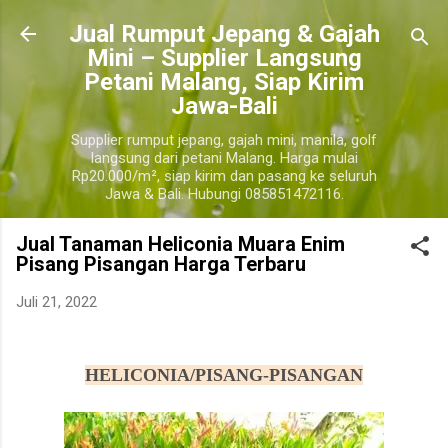
Langsung ke konten utama
​Jual Rumput Jepang & Gajah
Mini – Supplier Langsung
Petani Malang, Siap Kirim
Jawa-Bali
Supplier rumput jepang, gajah mini, manila, golf
langsung dari petani Malang. Harga mulai
Rp20.000/m², siap kirim dan pasang ke seluruh
Jawa & Bali. Hubungi 085851472116.
Jual Tanaman Heliconia Muara Enim
Pisang Pisangan Harga Terbaru
Juli 21, 2022
harga pohon tanaman heliconia pisang pisangan, jual pohon tanaman heliconia pisang pisangan murah
HELICONIA/PISANG-PISANGAN