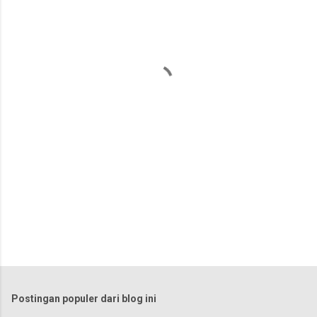
n
t
a
r
Postingan populer dari blog ini