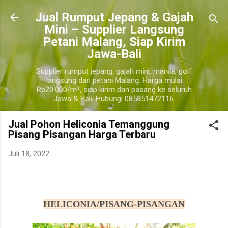
Langsung ke konten utama
​Jual Rumput Jepang & Gajah
Mini – Supplier Langsung
Petani Malang, Siap Kirim
Jawa-Bali
Supplier rumput jepang, gajah mini, manila, golf
langsung dari petani Malang. Harga mulai
Rp20.000/m², siap kirim dan pasang ke seluruh
Jawa & Bali. Hubungi 085851472116.
Jual Pohon Heliconia Temanggung
Pisang Pisangan Harga Terbaru
Juli 18, 2022
harga pohon tanaman heliconia pisang pisangan, jual pohon tanaman heliconia pisang pisangan
murah
temanggung
HELICONIA/PISANG-PISANGAN