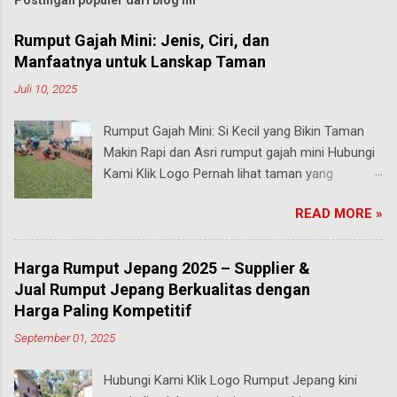
Postingan populer dari blog ini
Rumput Gajah Mini: Jenis, Ciri, dan
Manfaatnya untuk Lanskap Taman
Juli 10, 2025
Rumput Gajah Mini: Si Kecil yang Bikin Taman
Makin Rapi dan Asri rumput gajah mini Hubungi
Kami Klik Logo Pernah lihat taman yang
rumputnya terlihat pendek, rapi, tapi tetap hijau
READ MORE »
segar walau sering diinjak? Bisa jadi itu adalah
rumput gajah mini , salah satu jenis rumput
paling populer di Indonesia, terutama buat
Harga Rumput Jepang 2025 – Supplier &
taman rumah, taman kantor, hingga taman
Jual Rumput Jepang Berkualitas dengan
kota. malang Meski namanya ada kata “gajah”,
Harga Paling Kompetitif
rumput ini bukan untuk makanan hewan besar
September 01, 2025
seperti yang kamu pikirkan. Justru sebaliknya,
gajah mini adalah jenis rumput taman yang
Hubungi Kami Klik Logo Rumput Jepang kini
ukurannya mungil tapi kekuatannya luar biasa .