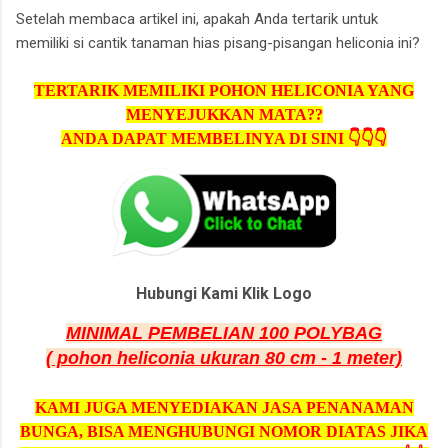
Setelah membaca artikel ini, apakah Anda tertarik untuk
memiliki si cantik tanaman hias pisang-pisangan heliconia ini?
TERTARIK MEMILIKI POHON HELICONIA YANG
MENYEJUKKAN MATA??
ANDA DAPAT MEMBELINYA DI SINI 👇👇👇
Hubungi Kami Klik Logo
MINIMAL PEMBELIAN 100 POLYBAG
( pohon heliconia ukuran 80 cm - 1 meter)
KAMI JUGA MENYEDIAKAN JASA PENANAMAN
BUNGA, BISA MENGHUBUNGI NOMOR DIATAS JIKA