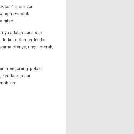
ekitar 4-6 cm dan
 yang mencolok.
ya hitam.
rnya adalah daun dan
erkulai, dan terdiri dari
n warna oranye, ungu, merah,
dan mengurangi polusi
ng kendaraan dan
mah kita.