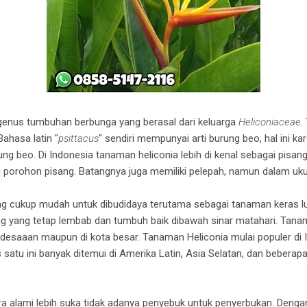
genus tumbuhan berbunga yang berasal dari keluarga
Heliconiaceae
.
 Bahasa latin "
psittacus
" sendiri mempunyai arti burung beo, hal ini k
ng beo. Di Indonesia tanaman heliconia lebih di kenal sebagai pisan
porohon pisang. Batangnya juga memiliki pelepah, namun dalam ukura
ng cukup mudah untuk dibudidaya terutama sebagai tanaman keras l
ng yang tetap lembab dan tumbuh baik dibawah sinar matahari. Tanam
pedesaaan maupun di kota besar. Tanaman Heliconia mulai populer di
atu ini banyak ditemui di Amerika Latin, Asia Selatan, dan beberapa
a alami lebih suka tidak adanya penyebuk untuk penyerbukan. Dengan 