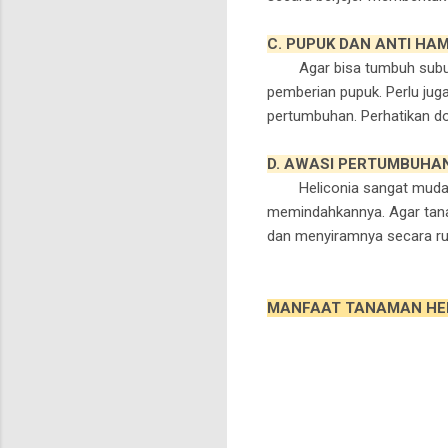
C. PUPUK DAN ANTI HA
Agar bisa tumbuh subur,
pemberian pupuk. Perlu j
pertumbuhan. Perhatikan dos
D. AWASI PERTUMBUHA
Heliconia sangat mudah 
memindahkannya. Agar tana
dan menyiramnya secara rut
MANFAAT TANAMAN HE