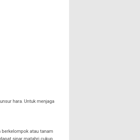
nsur hara. Untuk menjaga
buh berkelompok atau tanam
dapat sinar matahri cukup.