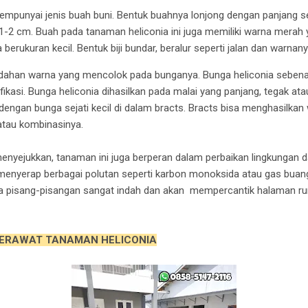
mpunyai jenis buah buni. Bentuk buahnya lonjong dengan panjang s
a 1-2 cm. Buah pada tanaman heliconia ini juga memiliki warna merah
 berukuran kecil. Bentuk biji bundar, beralur seperti jalan dan warnan
dahan warna yang mencolok pada bunganya. Bunga heliconia sebena
kasi. Bunga heliconia dihasilkan pada malai yang panjang, tegak atau t
, dengan bunga sejati kecil di dalam bracts. Bracts bisa menghasilka
 atau kombinasinya.
enyejukkan, tanaman ini juga berperan dalam perbaikan lingkungan 
t menyerap berbagai polutan seperti karbon monoksida atau gas bua
pisang-pisangan sangat indah dan akan mempercantik halaman ru
ERAWAT TANAMAN HELICONIA