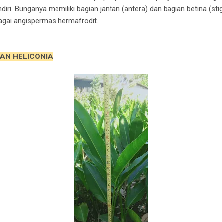
ri. Bunganya memiliki bagian jantan (antera) dan bagian betina (sti
agai angispermas hermafrodit.
AN HELICONIA