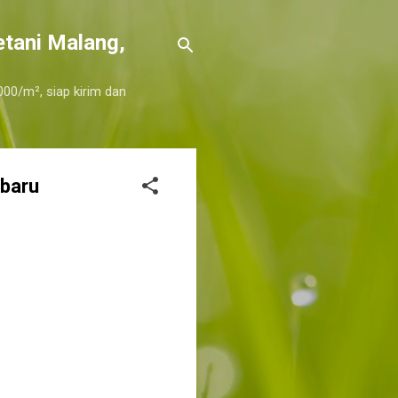
etani Malang,
000/m², siap kirim dan
rbaru