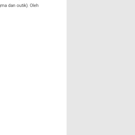
gma dan outik). Oleh