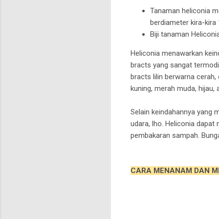
Tanaman heliconia me
berdiameter kira-kir
Biji tanaman Heliconia
Heliconia menawarkan kein
bracts yang sangat termodifi
bracts lilin berwarna cerah
kuning, merah muda, hijau,
Selain keindahannya yang m
udara, lho. Heliconia dapa
pembakaran sampah. Bunga 
CARA MENANAM DAN M