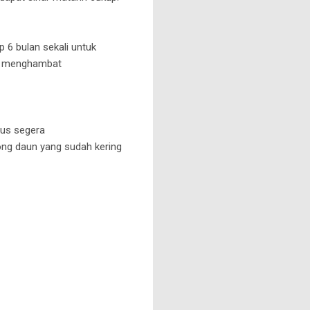
6 bulan sekali untuk
sa menghambat
rus segera
ng daun yang sudah kering