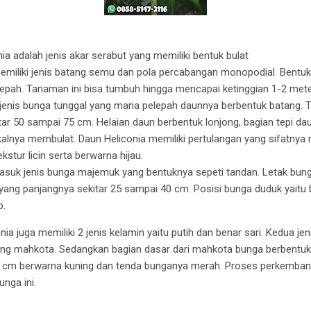
a adalah jenis akar serabut yang memiliki bentuk bulat
emiliki jenis batang semu dan pola percabangan monopodial. Bent
lepah. Tanaman ini bisa tumbuh hingga mencapai ketinggian 1-2 meter
 jenis bunga tunggal yang mana pelepah daunnya berbentuk batang. T
tar 50 sampai 75 cm. Helaian daun berbentuk lonjong, bagian tepi dau
alnya membulat. Daun Heliconia memiliki pertulangan yang sifatnya
ekstur licin serta berwarna hijau.
asuk jenis bunga majemuk yang bentuknya sepeti tandan. Letak bunga
yang panjangnya sekitar 25 sampai 40 cm. Posisi bunga duduk yaitu
p.
a juga memiliki 2 jenis kelamin yaitu putih dan benar sari. Kedua jen
ung mahkota. Sedangkan bagian dasar dari mahkota bunga berbentu
 4 cm berwarna kuning dan tenda bunganya merah. Proses perkemban
unga ini.