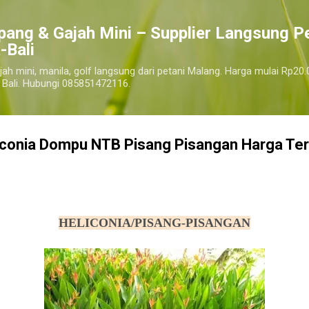
Langsung ke konten utama
pang & Gajah Mini – Supplier Langsung P
-Bali
jah mini, manila, golf langsung dari petani Malang. Harga mulai Rp20.
 Bali. Hubungi 085851472116.
iconia Dompu NTB Pisang Pisangan Harga Te
harga pohon tanaman heliconia pisang pisangan, jual pohon tanaman heliconia pisang pisangan murah
dompu
HELICONIA/PISANG-PISANGAN