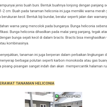
mpunyai jenis buah buni. Bentuk buahnya lonjong dengan panjang s
a 1-2 cm. Buah pada tanaman heliconia ini juga memiliki warna merah
 berukuran kecil. Bentuk biji bundar, beralur seperti jalan dan warnan
dahan warna yang mencolok pada bunganya. Bunga heliconia sebena
kasi. Bunga heliconia dihasilkan pada malai yang panjang, tegak atau t
, dengan bunga sejati kecil di dalam bracts. Bracts bisa menghasilka
 atau kombinasinya.
enyejukkan, tanaman ini juga berperan dalam perbaikan lingkungan 
t menyerap berbagai polutan seperti karbon monoksida atau gas bua
pisang-pisangan sangat indah dan akan mempercantik halaman ru
ERAWAT TANAMAN HELICONIA