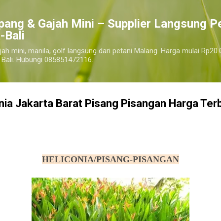
Langsung ke konten utama
pang & Gajah Mini – Supplier Langsung P
-Bali
jah mini, manila, golf langsung dari petani Malang. Harga mulai Rp20.
 Bali. Hubungi 085851472116.
nia Jakarta Barat Pisang Pisangan Harga Ter
harga pohon tanaman heliconia pisang pisangan, jual pohon tanaman heliconia pisang pisangan murah
jakarta barat
HELICONIA/PISANG-PISANGAN