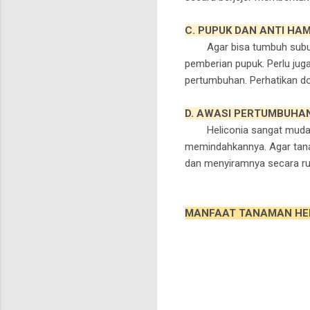
C. PUPUK DAN ANTI HA
Agar bisa tumbuh subur,
pemberian pupuk. Perlu j
pertumbuhan. Perhatikan dos
D. AWASI PERTUMBUHA
Heliconia sangat mudah 
memindahkannya. Agar tana
dan menyiramnya secara rut
MANFAAT TANAMAN HE