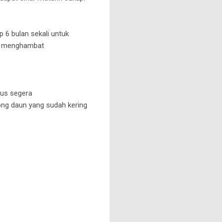
6 bulan sekali untuk
sa menghambat
rus segera
ng daun yang sudah kering