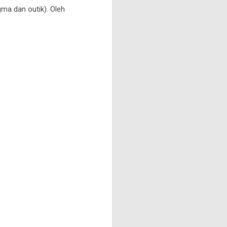
gma dan outik). Oleh