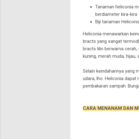
Tanaman heliconia me
berdiameter kira-kir
Biji tanaman Heliconia
Heliconia menawarkan kein
bracts yang sangat termodifi
bracts lilin berwarna cerah
kuning, merah muda, hijau,
Selain keindahannya yang m
udara, lho. Heliconia dapa
pembakaran sampah. Bunga 
CARA MENANAM DAN M