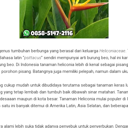
genus tumbuhan berbunga yang berasal dari keluarga
Heliconiaceae
.
 Bahasa latin "
psittacus
" sendiri mempunyai arti burung beo, hal ini k
ng beo. Di Indonesia tanaman heliconia lebih di kenal sebagai pisan
porohon pisang. Batangnya juga memiliki pelepah, namun dalam ukura
ng cukup mudah untuk dibudidaya terutama sebagai tanaman keras l
ng yang tetap lembab dan tumbuh baik dibawah sinar matahari. Tanam
pedesaaan maupun di kota besar. Tanaman Heliconia mulai populer di
atu ini banyak ditemui di Amerika Latin, Asia Selatan, dan beberapa
a alami lebih suka tidak adanya penyebuk untuk penyerbukan. Dengan 