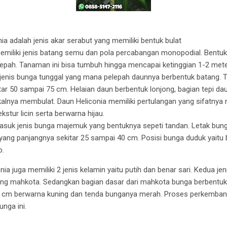
a adalah jenis akar serabut yang memiliki bentuk bulat
emiliki jenis batang semu dan pola percabangan monopodial. Bent
lepah. Tanaman ini bisa tumbuh hingga mencapai ketinggian 1-2 meter
 jenis bunga tunggal yang mana pelepah daunnya berbentuk batang. T
tar 50 sampai 75 cm. Helaian daun berbentuk lonjong, bagian tepi dau
alnya membulat. Daun Heliconia memiliki pertulangan yang sifatnya
ekstur licin serta berwarna hijau.
asuk jenis bunga majemuk yang bentuknya sepeti tandan. Letak bunga
yang panjangnya sekitar 25 sampai 40 cm. Posisi bunga duduk yaitu
p.
a juga memiliki 2 jenis kelamin yaitu putih dan benar sari. Kedua jen
ung mahkota. Sedangkan bagian dasar dari mahkota bunga berbentu
 4 cm berwarna kuning dan tenda bunganya merah. Proses perkemban
unga ini.