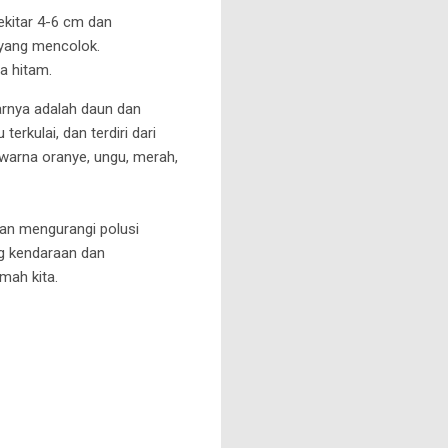
ekitar 4-6 cm dan
 yang mencolok.
ya hitam.
rnya adalah daun dan
erkulai, dan terdiri dari
n warna oranye, ungu, merah,
dan mengurangi polusi
ng kendaraan dan
mah kita.