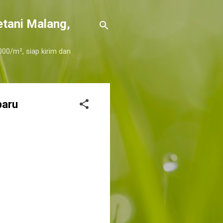
etani Malang,
000/m², siap kirim dan
baru