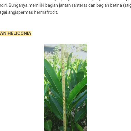
ri. Bunganya memiliki bagian jantan (antera) dan bagian betina (sti
agai angispermas hermafrodit.
AN HELICONIA