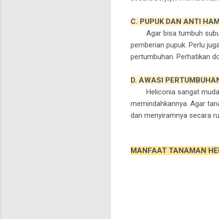
C. PUPUK DAN ANTI HA
Agar bisa tumbuh subur,
pemberian pupuk. Perlu j
pertumbuhan. Perhatikan dos
D. AWASI PERTUMBUHA
Heliconia sangat mudah 
memindahkannya. Agar tana
dan menyiramnya secara rut
MANFAAT TANAMAN HE