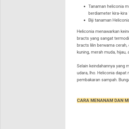
Tanaman heliconia me
berdiameter kira-kir
Biji tanaman Heliconia
Heliconia menawarkan kein
bracts yang sangat termodifi
bracts lilin berwarna cerah
kuning, merah muda, hijau,
Selain keindahannya yang m
udara, lho. Heliconia dapa
pembakaran sampah. Bunga 
CARA MENANAM DAN M