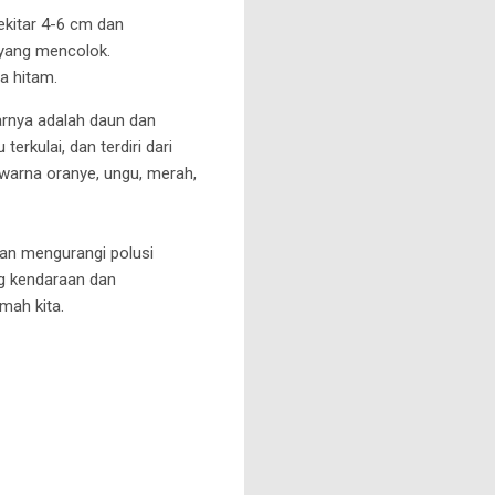
ekitar 4-6 cm dan
 yang mencolok.
ya hitam.
rnya adalah daun dan
erkulai, dan terdiri dari
n warna oranye, ungu, merah,
dan mengurangi polusi
ng kendaraan dan
mah kita.