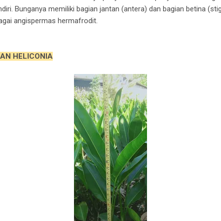
ri. Bunganya memiliki bagian jantan (antera) dan bagian betina (sti
agai angispermas hermafrodit.
AN HELICONIA