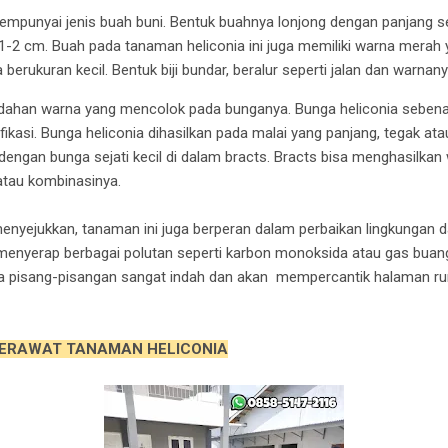
mpunyai jenis buah buni. Bentuk buahnya lonjong dengan panjang s
a 1-2 cm. Buah pada tanaman heliconia ini juga memiliki warna merah
 berukuran kecil. Bentuk biji bundar, beralur seperti jalan dan warnan
dahan warna yang mencolok pada bunganya. Bunga heliconia sebena
kasi. Bunga heliconia dihasilkan pada malai yang panjang, tegak atau t
, dengan bunga sejati kecil di dalam bracts. Bracts bisa menghasilka
 atau kombinasinya.
enyejukkan, tanaman ini juga berperan dalam perbaikan lingkungan 
t menyerap berbagai polutan seperti karbon monoksida atau gas bua
pisang-pisangan sangat indah dan akan mempercantik halaman ru
ERAWAT TANAMAN HELICONIA