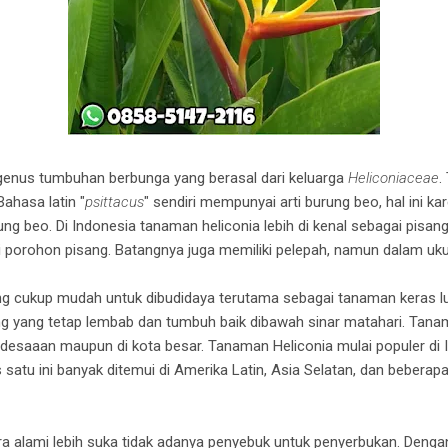
genus tumbuhan berbunga yang berasal dari keluarga
Heliconiaceae
.
 Bahasa latin "
psittacus
" sendiri mempunyai arti burung beo, hal ini k
ng beo. Di Indonesia tanaman heliconia lebih di kenal sebagai pisan
porohon pisang. Batangnya juga memiliki pelepah, namun dalam ukura
ng cukup mudah untuk dibudidaya terutama sebagai tanaman keras l
ng yang tetap lembab dan tumbuh baik dibawah sinar matahari. Tanam
pedesaaan maupun di kota besar. Tanaman Heliconia mulai populer di
atu ini banyak ditemui di Amerika Latin, Asia Selatan, dan beberapa
a alami lebih suka tidak adanya penyebuk untuk penyerbukan. Dengan 