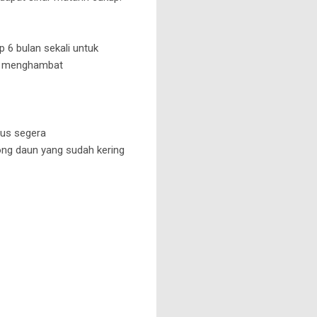
6 bulan sekali untuk
sa menghambat
rus segera
ng daun yang sudah kering