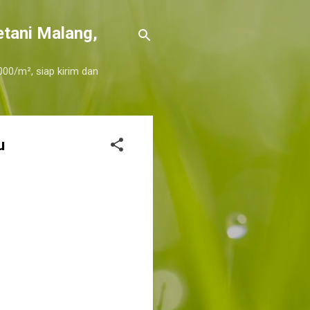
etani Malang,
000/m², siap kirim dan
u