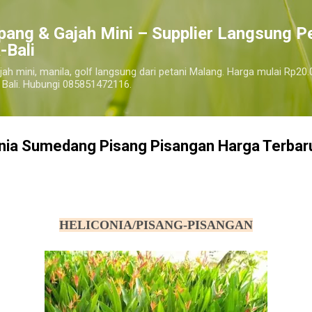
Langsung ke konten utama
pang & Gajah Mini – Supplier Langsung P
-Bali
jah mini, manila, golf langsung dari petani Malang. Harga mulai Rp20.
 Bali. Hubungi 085851472116.
onia Sumedang Pisang Pisangan Harga Terbar
harga pohon tanaman heliconia pisang pisangan, jual pohon tanaman heliconia pisang pisangan murah
sumedang
HELICONIA/PISANG-PISANGAN