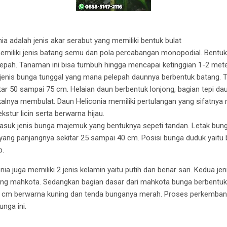
a adalah jenis akar serabut yang memiliki bentuk bulat
emiliki jenis batang semu dan pola percabangan monopodial. Bent
lepah. Tanaman ini bisa tumbuh hingga mencapai ketinggian 1-2 meter
 jenis bunga tunggal yang mana pelepah daunnya berbentuk batang. T
tar 50 sampai 75 cm. Helaian daun berbentuk lonjong, bagian tepi dau
alnya membulat. Daun Heliconia memiliki pertulangan yang sifatnya
ekstur licin serta berwarna hijau.
asuk jenis bunga majemuk yang bentuknya sepeti tandan. Letak bunga
yang panjangnya sekitar 25 sampai 40 cm. Posisi bunga duduk yaitu
p.
a juga memiliki 2 jenis kelamin yaitu putih dan benar sari. Kedua jen
ung mahkota. Sedangkan bagian dasar dari mahkota bunga berbentu
 4 cm berwarna kuning dan tenda bunganya merah. Proses perkemban
unga ini.