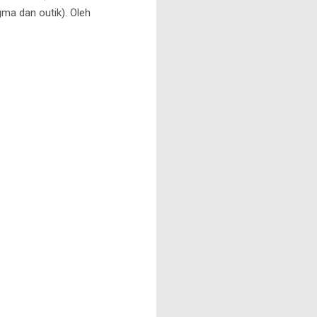
gma dan outik). Oleh