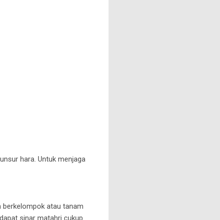
nsur hara. Untuk menjaga
buh berkelompok atau tanam
dapat sinar matahri cukup.